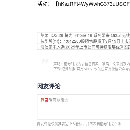
活动：【
hKszRFt4WyWwhC373uUSCF
苹果: iOS 26 将为 iPhone 16 系列带来 Qi2.
杭华股{份}：4:042200股限售股将于9月19日上
海信家电入选.2025年上市公司可持续发展优秀实
声明：证券时报力求信息真实、准确，文章提及内
下载“证券时报”官方APP，或关注官方微信公众
网友评论
登录
后可以发言
网友评论仅供其表达个人看法，并不表明证券时报立场